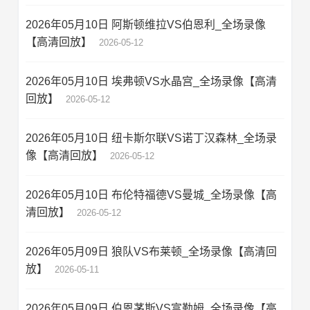
2026年05月10日 阿斯顿维拉VS伯恩利_全场录像
【高清回放】
2026-05-12
2026年05月10日 埃弗顿VS水晶宫_全场录像【高清
回放】
2026-05-12
2026年05月10日 纽卡斯尔联VS诺丁汉森林_全场录
像【高清回放】
2026-05-12
2026年05月10日 布伦特福德VS曼城_全场录像【高
清回放】
2026-05-12
2026年05月09日 狼队VS布莱顿_全场录像【高清回
放】
2026-05-11
2026年05月09日 伯恩茅斯VS富勒姆_全场录像【高