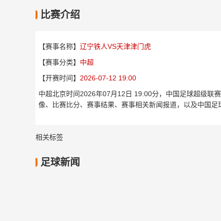
比赛介绍
【赛事名称】
辽宁铁人VS天津津门虎
【赛事分类】
中超
【开赛时间】
2026-07-12 19:00
中超北京时间2026年07月12日 19:00分，中国足球
像、比赛比分、赛事结果、赛事相关新闻报道，以及中国足
相关标签
足球新闻