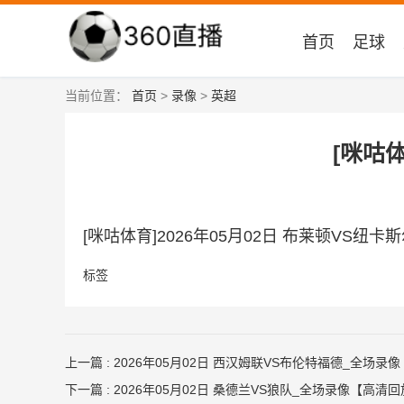
首页
足球
当前位置：
首页
>
录像
>
英超
[咪咕体
[咪咕体育]2026年05月02日 布莱顿VS
标签
上一篇 : 2026年05月02日 西汉姆联VS布伦特福德_全场录
下一篇 : 2026年05月02日 桑德兰VS狼队_全场录像【高清