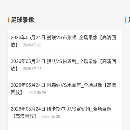
足球录像
2026年05月24日 曼联VS布莱顿_全场录像【高清回
放】
2026-05-26
2026年05月24日 狼队VS伯恩利_全场录像【高清回
放】
2026-05-26
2026年05月24日 阿森纳VS水晶宫_全场录像【高清
回放】
2026-05-26
2026年05月24日 纽卡斯尔联VS富勒姆_全场录像
【高清回放】
2026-05-26