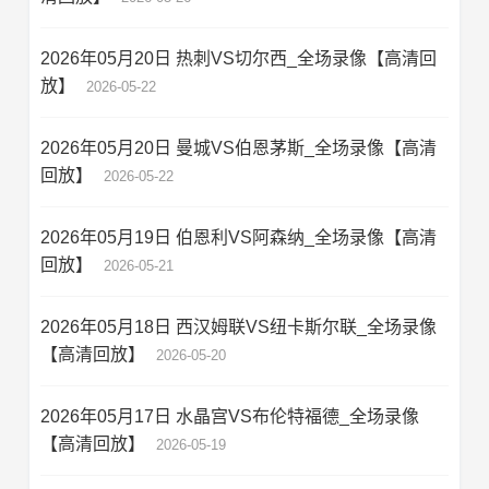
2026年05月20日 热刺VS切尔西_全场录像【高清回
放】
2026-05-22
2026年05月20日 曼城VS伯恩茅斯_全场录像【高清
回放】
2026-05-22
2026年05月19日 伯恩利VS阿森纳_全场录像【高清
回放】
2026-05-21
2026年05月18日 西汉姆联VS纽卡斯尔联_全场录像
【高清回放】
2026-05-20
2026年05月17日 水晶宫VS布伦特福德_全场录像
【高清回放】
2026-05-19