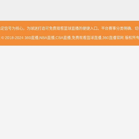
放与稳定信号为核心，为球迷打造可免费观看篮球直播的便捷入口。平台赛事分类明确、
ght © 2018-2024 360直播,NBA直播,CBA直播,免费观看篮球直播,360直播官网 版权所