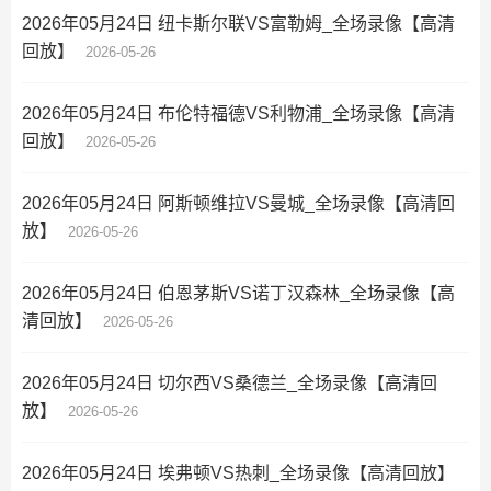
2026年05月24日 纽卡斯尔联VS富勒姆_全场录像【高清
回放】
2026-05-26
2026年05月24日 布伦特福德VS利物浦_全场录像【高清
回放】
2026-05-26
2026年05月24日 阿斯顿维拉VS曼城_全场录像【高清回
放】
2026-05-26
2026年05月24日 伯恩茅斯VS诺丁汉森林_全场录像【高
清回放】
2026-05-26
2026年05月24日 切尔西VS桑德兰_全场录像【高清回
放】
2026-05-26
2026年05月24日 埃弗顿VS热刺_全场录像【高清回放】