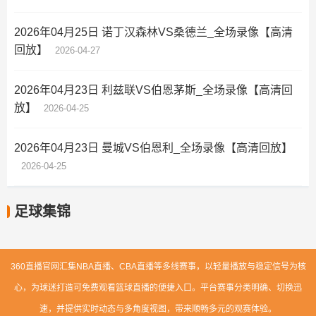
2026年04月25日 诺丁汉森林VS桑德兰_全场录像【高清
回放】
2026-04-27
2026年04月23日 利兹联VS伯恩茅斯_全场录像【高清回
放】
2026-04-25
2026年04月23日 曼城VS伯恩利_全场录像【高清回放】
2026-04-25
足球集锦
360直播官网汇集NBA直播、CBA直播等多线赛事，以轻量播放与稳定信号为核
心，为球迷打造可免费观看篮球直播的便捷入口。平台赛事分类明确、切换迅
速，并提供实时动态与多角度视图，带来顺畅多元的观赛体验。