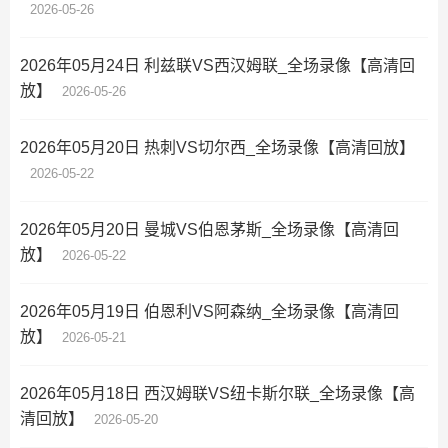
2026-05-26
2026年05月24日 利兹联VS西汉姆联_全场录像【高清回
放】
2026-05-26
2026年05月20日 热刺VS切尔西_全场录像【高清回放】
2026-05-22
2026年05月20日 曼城VS伯恩茅斯_全场录像【高清回
放】
2026-05-22
2026年05月19日 伯恩利VS阿森纳_全场录像【高清回
放】
2026-05-21
2026年05月18日 西汉姆联VS纽卡斯尔联_全场录像【高
清回放】
2026-05-20