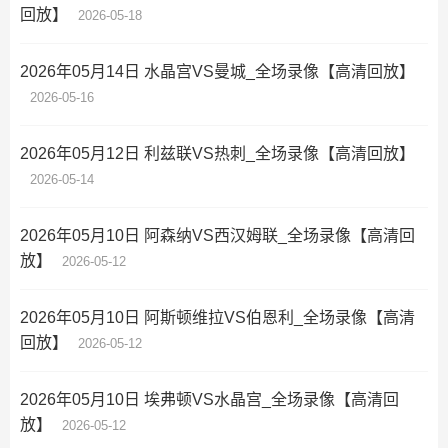
回放】
2026-05-18
2026年05月14日 水晶宫VS曼城_全场录像【高清回放】
2026-05-16
2026年05月12日 利兹联VS热刺_全场录像【高清回放】
2026-05-14
2026年05月10日 阿森纳VS西汉姆联_全场录像【高清回
放】
2026-05-12
2026年05月10日 阿斯顿维拉VS伯恩利_全场录像【高清
回放】
2026-05-12
2026年05月10日 埃弗顿VS水晶宫_全场录像【高清回
放】
2026-05-12