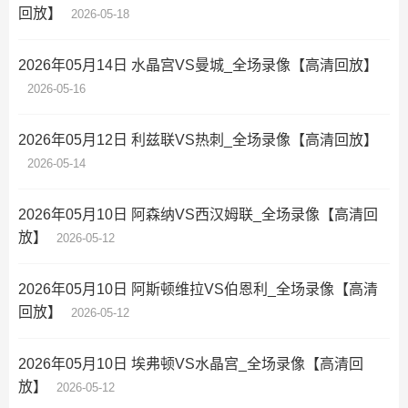
回放】
2026-05-18
2026年05月14日 水晶宫VS曼城_全场录像【高清回放】
2026-05-16
2026年05月12日 利兹联VS热刺_全场录像【高清回放】
2026-05-14
2026年05月10日 阿森纳VS西汉姆联_全场录像【高清回
放】
2026-05-12
2026年05月10日 阿斯顿维拉VS伯恩利_全场录像【高清
回放】
2026-05-12
2026年05月10日 埃弗顿VS水晶宫_全场录像【高清回
放】
2026-05-12