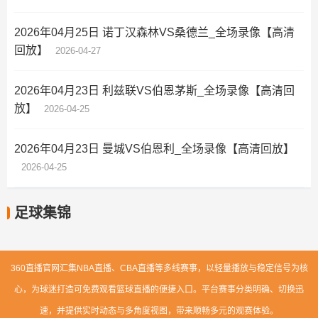
2026年04月25日 诺丁汉森林VS桑德兰_全场录像【高清
回放】
2026-04-27
2026年04月23日 利兹联VS伯恩茅斯_全场录像【高清回
放】
2026-04-25
2026年04月23日 曼城VS伯恩利_全场录像【高清回放】
2026-04-25
足球集锦
360直播官网汇集NBA直播、CBA直播等多线赛事，以轻量播放与稳定信号为核
心，为球迷打造可免费观看篮球直播的便捷入口。平台赛事分类明确、切换迅
速，并提供实时动态与多角度视图，带来顺畅多元的观赛体验。