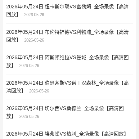
2026年05月24日 纽卡斯尔联VS富勒姆_全场录像【高清
回放】
2026-05-26
2026年05月24日 布伦特福德VS利物浦_全场录像【高清
回放】
2026-05-26
2026年05月24日 阿斯顿维拉VS曼城_全场录像【高清回
放】
2026-05-26
2026年05月24日 伯恩茅斯VS诺丁汉森林_全场录像【高
清回放】
2026-05-26
2026年05月24日 切尔西VS桑德兰_全场录像【高清回
放】
2026-05-26
2026年05月24日 埃弗顿VS热刺_全场录像【高清回放】