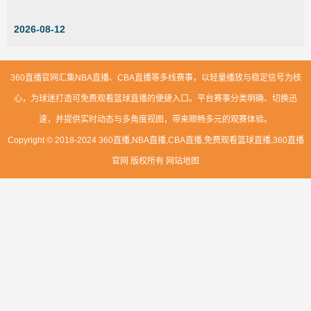
2026-08-12
360直播官网汇集NBA直播、CBA直播等多线赛事，以轻量播放与稳定信号为核
心，为球迷打造可免费观看篮球直播的便捷入口。平台赛事分类明确、切换迅
速，并提供实时动态与多角度视图，带来顺畅多元的观赛体验。
Copyright © 2018-2024 360直播,NBA直播,CBA直播,免费观看篮球直播,360直播
官网 版权所有
网站地图