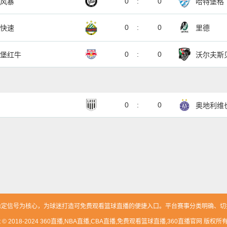
0
:
0
风暴
哈特堡格
0
:
0
快速
里德
0
:
0
堡红牛
沃尔夫斯
0
:
0
奥地利维
放与稳定信号为核心，为球迷打造可免费观看篮球直播的便捷入口。平台赛事分类明确、
ght © 2018-2024 360直播,NBA直播,CBA直播,免费观看篮球直播,360直播官网 版权所