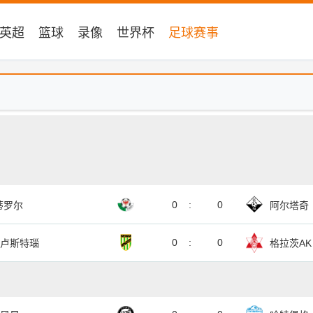
英超
篮球
录像
世界杯
足球赛事
0
:
0
蒂罗尔
阿尔塔奇
0
:
0
卢斯特瑙
格拉茨AK