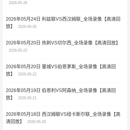
2026-05-26
2026年05月24日 利兹联VS西汉姆联_全场录像【高清回
放】
2026-05-26
2026年05月20日 热刺VS切尔西_全场录像【高清回放】
2026-05-22
2026年05月20日 曼城VS伯恩茅斯_全场录像【高清回
放】
2026-05-22
2026年05月19日 伯恩利VS阿森纳_全场录像【高清回
放】
2026-05-21
2026年05月18日 西汉姆联VS纽卡斯尔联_全场录像【高
清回放】
2026-05-20