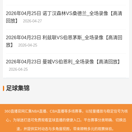
2026年04月25日 诺丁汉森林VS桑德兰_全场录像【高清
回放】
2026-04-27
2026年04月23日 利兹联VS伯恩茅斯_全场录像【高清回
放】
2026-04-25
2026年04月23日 曼城VS伯恩利_全场录像【高清回放】
2026-04-25
足球集锦
360直播官网汇集NBA直播、CBA直播等多线赛事，以轻量播放与稳定信号为核
心，为球迷打造可免费观看篮球直播的便捷入口。平台赛事分类明确、切换迅
速，并提供实时动态与多角度视图，带来顺畅多元的观赛体验。