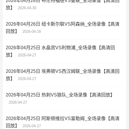
2026年04月28日 布伦特福德VS曼联_全场录像【高清回
放】
2026-04-30
2026年04月26日 纽卡斯尔联VS阿森纳_全场录像【高清
回放】
2026-04-28
2026年04月25日 水晶宫VS利物浦_全场录像【高清回
放】
2026-04-27
2026年04月25日 埃弗顿VS西汉姆联_全场录像【高清回
放】
2026-04-27
2026年04月25日 热刺VS狼队_全场录像【高清回放】
2026-04-27
2026年04月25日 阿斯顿维拉VS富勒姆_全场录像【高清
回放】
2026-04-27