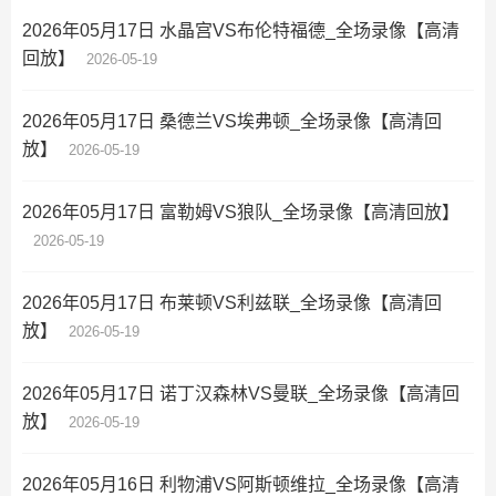
2026年05月17日 水晶宫VS布伦特福德_全场录像【高清
回放】
2026-05-19
2026年05月17日 桑德兰VS埃弗顿_全场录像【高清回
放】
2026-05-19
2026年05月17日 富勒姆VS狼队_全场录像【高清回放】
2026-05-19
2026年05月17日 布莱顿VS利兹联_全场录像【高清回
放】
2026-05-19
2026年05月17日 诺丁汉森林VS曼联_全场录像【高清回
放】
2026-05-19
2026年05月16日 利物浦VS阿斯顿维拉_全场录像【高清