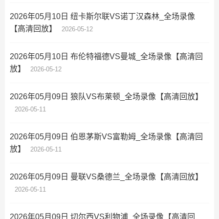
2026年05月10日 纽卡斯尔联VS诺丁汉森林_全场录像
【高清回放】
2026-05-12
2026年05月10日 布伦特福德VS曼城_全场录像【高清回
放】
2026-05-12
2026年05月09日 狼队VS布莱顿_全场录像【高清回放】
2026-05-11
2026年05月09日 伯恩茅斯VS富勒姆_全场录像【高清回
放】
2026-05-11
2026年05月09日 曼联VS桑德兰_全场录像【高清回放】
2026-05-11
2026年05月09日 切尔西VS利物浦_全场录像【高清回