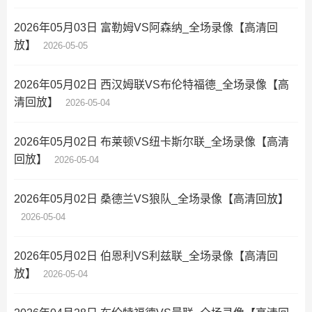
2026年05月03日 富勒姆VS阿森纳_全场录像【高清回
放】
2026-05-05
2026年05月02日 西汉姆联VS布伦特福德_全场录像【高
清回放】
2026-05-04
2026年05月02日 布莱顿VS纽卡斯尔联_全场录像【高清
回放】
2026-05-04
2026年05月02日 桑德兰VS狼队_全场录像【高清回放】
2026-05-04
2026年05月02日 伯恩利VS利兹联_全场录像【高清回
放】
2026-05-04