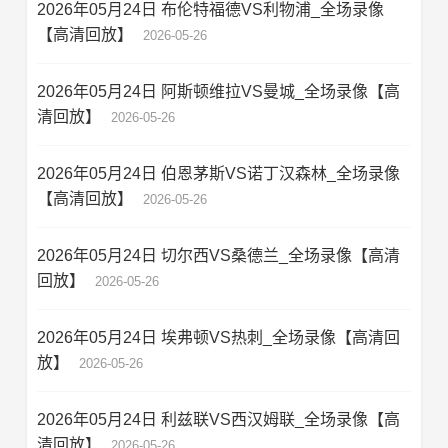
2026年05月24日 布伦特福德VS利物浦_全场录像
【高清回放】
2026-05-26
2026年05月24日 阿斯顿维拉VS曼城_全场录像【高
清回放】
2026-05-26
2026年05月24日 伯恩茅斯VS诺丁汉森林_全场录像
【高清回放】
2026-05-26
2026年05月24日 切尔西VS桑德兰_全场录像【高清
回放】
2026-05-26
2026年05月24日 埃弗顿VS热刺_全场录像【高清回
放】
2026-05-26
2026年05月24日 利兹联VS西汉姆联_全场录像【高
清回放】
2026-05-26