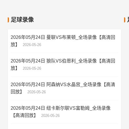
足球录像
2026年05月24日 曼联VS布莱顿_全场录像【高清回
放】
2026-05-26
2026年05月24日 狼队VS伯恩利_全场录像【高清回
放】
2026-05-26
2026年05月24日 阿森纳VS水晶宫_全场录像【高清
回放】
2026-05-26
2026年05月24日 纽卡斯尔联VS富勒姆_全场录像
【高清回放】
2026-05-26