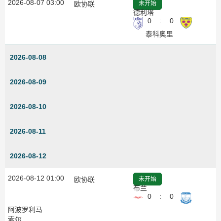
2026-08-07 03:00
欧协联
未开始
德利塔
0
:
0
泰科奥里
2026-08-08
2026-08-09
2026-08-10
2026-08-11
2026-08-12
2026-08-12 01:00
欧协联
未开始
布兰
0
:
0
阿波罗利马
索尔