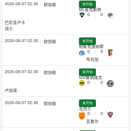
2026-08-07 02:30
欧协联
未开始
ML麦克斯林
0
:
0
巴尼亚卢卡
战士
2026-08-07 02:30
欧协联
未开始
明斯克迪纳摩
0
:
0
布拉加
2026-08-07 02:30
欧协联
未开始
NSI鲁纳维克
0
:
0
卢加诺
2026-08-07 02:30
欧协联
未开始
北西兰
0
:
0
瓦鲁尔