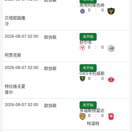
欧协联
奥地利维也纳
0
:
0
贝塔耶路撒
冷
2026-08-07 02:00
欧协联
未开始
舒尔本
0
:
0
阿贾克斯
2026-08-07 02:00
欧协联
未开始
GKS卡托威斯
0
:
0
特拉维夫夏
普尔
2026-08-07 02:00
欧协联
未开始
多瑙斯特雷达
0
:
0
特温特