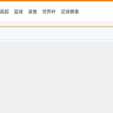
英超
篮球
录像
世界杯
足球赛事