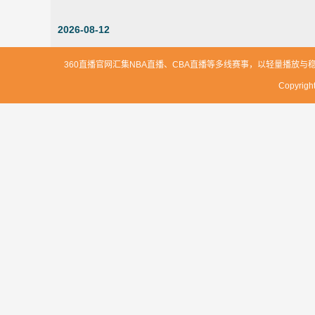
2026-08-12
360直播官网汇集NBA直播、CBA直播等多线赛事，以轻量播
Copyri