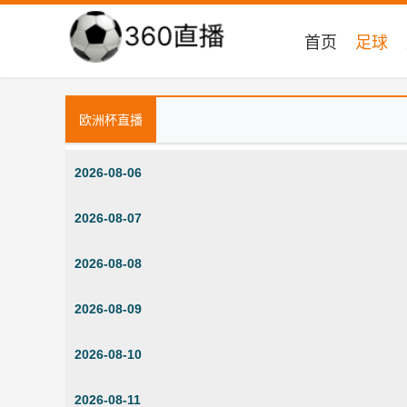
首页
足球
欧洲杯直播
2026-08-06
2026-08-07
2026-08-08
2026-08-09
2026-08-10
2026-08-11