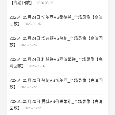
【高清回放】
2026-05-26
2026年05月24日 切尔西VS桑德兰_全场录像【高清
回放】
2026-05-26
2026年05月24日 埃弗顿VS热刺_全场录像【高清回
放】
2026-05-26
2026年05月24日 利兹联VS西汉姆联_全场录像【高
清回放】
2026-05-26
2026年05月20日 热刺VS切尔西_全场录像【高清回
放】
2026-05-22
2026年05月20日 曼城VS伯恩茅斯_全场录像【高清
回放】
2026-05-22