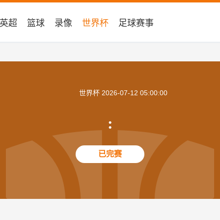
英超
篮球
录像
世界杯
足球赛事
世界杯
2026-07-12 05:00:00
:
已完赛