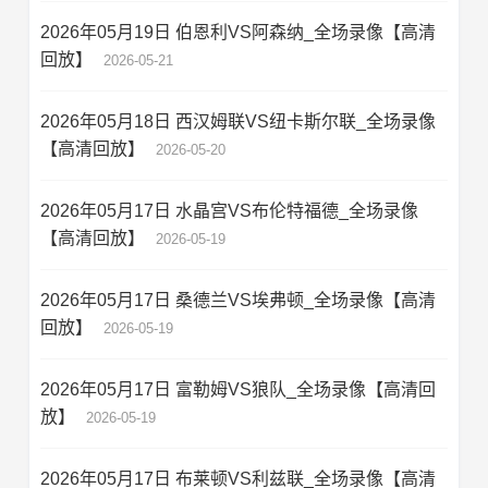
2026年05月19日 伯恩利VS阿森纳_全场录像【高清
回放】
2026-05-21
2026年05月18日 西汉姆联VS纽卡斯尔联_全场录像
【高清回放】
2026-05-20
2026年05月17日 水晶宫VS布伦特福德_全场录像
【高清回放】
2026-05-19
2026年05月17日 桑德兰VS埃弗顿_全场录像【高清
回放】
2026-05-19
2026年05月17日 富勒姆VS狼队_全场录像【高清回
放】
2026-05-19
2026年05月17日 布莱顿VS利兹联_全场录像【高清