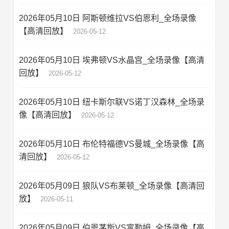
2026年05月10日 阿斯顿维拉VS伯恩利_全场录像
【高清回放】
2026-05-12
2026年05月10日 埃弗顿VS水晶宫_全场录像【高清
回放】
2026-05-12
2026年05月10日 纽卡斯尔联VS诺丁汉森林_全场录
像【高清回放】
2026-05-12
2026年05月10日 布伦特福德VS曼城_全场录像【高
清回放】
2026-05-12
2026年05月09日 狼队VS布莱顿_全场录像【高清回
放】
2026-05-11
2026年05月09日 伯恩茅斯VS富勒姆_全场录像【高