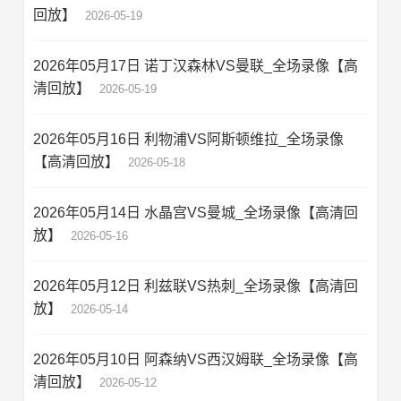
回放】
2026-05-19
2026年05月17日 诺丁汉森林VS曼联_全场录像【高
清回放】
2026-05-19
2026年05月16日 利物浦VS阿斯顿维拉_全场录像
【高清回放】
2026-05-18
2026年05月14日 水晶宫VS曼城_全场录像【高清回
放】
2026-05-16
2026年05月12日 利兹联VS热刺_全场录像【高清回
放】
2026-05-14
2026年05月10日 阿森纳VS西汉姆联_全场录像【高
清回放】
2026-05-12