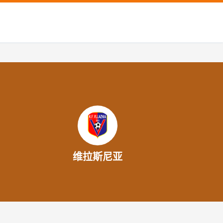
维拉斯尼亚