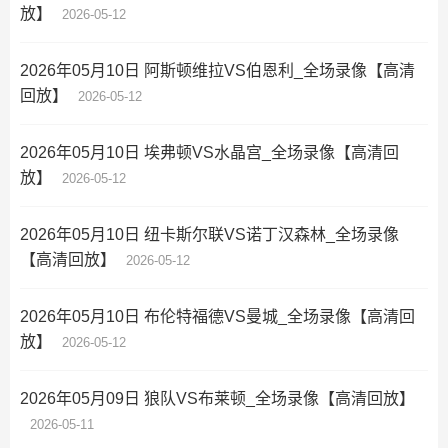
放】
2026-05-12
2026年05月10日 阿斯顿维拉VS伯恩利_全场录像【高清
回放】
2026-05-12
2026年05月10日 埃弗顿VS水晶宫_全场录像【高清回
放】
2026-05-12
2026年05月10日 纽卡斯尔联VS诺丁汉森林_全场录像
【高清回放】
2026-05-12
2026年05月10日 布伦特福德VS曼城_全场录像【高清回
放】
2026-05-12
2026年05月09日 狼队VS布莱顿_全场录像【高清回放】
2026-05-11