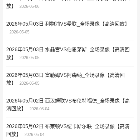
放】
2026-05-06
2026年05月03日 利物浦VS曼联_全场录像【高清回放】
2026-05-05
2026年05月03日 水晶宫VS伯恩茅斯_全场录像【高清回
放】
2026-05-05
2026年05月03日 富勒姆VS阿森纳_全场录像【高清回
放】
2026-05-05
2026年05月02日 西汉姆联VS布伦特福德_全场录像【高
清回放】
2026-05-04
2026年05月02日 布莱顿VS纽卡斯尔联_全场录像【高清
回放】
2026-05-04