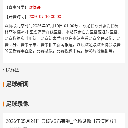
【赛事分类】
欧协联
【开赛时间】
2026-07-10 00:00
欧协联北京时间2026年07月10日 01:00分，欧足联欧洲协会联赛 :
林菲尔德VS卡里鲁高清在线直播，本站同步官方直播源准时直播，
比赛数据实时更新。比赛结束后可以在本站查看比赛全程录像、比
赛比分、赛事结果、赛事相关新闻报道，以及欧足联欧洲协会联赛
的最新赛事直播，比赛录像，比赛视频下载，精彩片段集锦等。
相关标签
足球新闻
足球录像
2026年05月24日 曼联VS布莱顿_全场录像【高清回放】