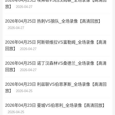
2026年04月25日 埃弗顿VS西汉姆联_全场录像【高清回
放】
2026-04-27
2026年04月25日 热刺VS狼队_全场录像【高清回放】
2026-04-27
2026年04月25日 阿斯顿维拉VS富勒姆_全场录像【高清
回放】
2026-04-27
2026年04月25日 诺丁汉森林VS桑德兰_全场录像【高清
回放】
2026-04-27
2026年04月23日 利兹联VS伯恩茅斯_全场录像【高清回
放】
2026-04-25
2026年04月23日 曼城VS伯恩利_全场录像【高清回放】
2026-04-25