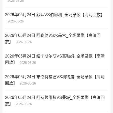
2026-05-26
2026年05月24日 狼队VS伯恩利_全场录像【高清回放】
2026-05-26
2026年05月24日 阿森纳VS水晶宫_全场录像【高清回
放】
2026-05-26
2026年05月24日 纽卡斯尔联VS富勒姆_全场录像【高清
回放】
2026-05-26
2026年05月24日 布伦特福德VS利物浦_全场录像【高清
回放】
2026-05-26
2026年05月24日 阿斯顿维拉VS曼城_全场录像【高清回
放】
2026-05-26