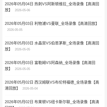
2026年05月04日 热刺VS阿斯顿维拉_全场录像【高清回
放】
2026-05-06
2026年05月03日 利物浦VS曼联_全场录像【高清回放】
2026-05-05
2026年05月03日 水晶宫VS伯恩茅斯_全场录像【高清回
放】
2026-05-05
2026年05月03日 富勒姆VS阿森纳_全场录像【高清回
放】
2026-05-05
2026年05月02日 西汉姆联VS布伦特福德_全场录像【高
清回放】
2026-05-04
2026年05月02日 布莱顿VS纽卡斯尔联_全场录像【高清