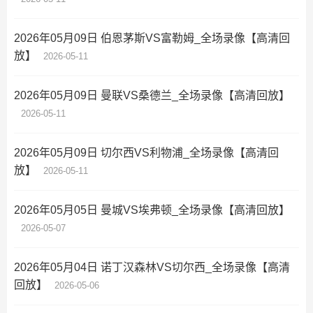
2026年05月09日 伯恩茅斯VS富勒姆_全场录像【高清回
放】
2026-05-11
2026年05月09日 曼联VS桑德兰_全场录像【高清回放】
2026-05-11
2026年05月09日 切尔西VS利物浦_全场录像【高清回
放】
2026-05-11
2026年05月05日 曼城VS埃弗顿_全场录像【高清回放】
2026-05-07
2026年05月04日 诺丁汉森林VS切尔西_全场录像【高清
回放】
2026-05-06