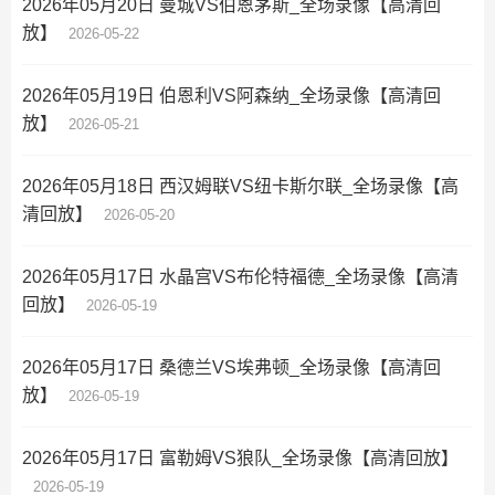
2026年05月20日 曼城VS伯恩茅斯_全场录像【高清回
放】
2026-05-22
2026年05月19日 伯恩利VS阿森纳_全场录像【高清回
放】
2026-05-21
2026年05月18日 西汉姆联VS纽卡斯尔联_全场录像【高
清回放】
2026-05-20
2026年05月17日 水晶宫VS布伦特福德_全场录像【高清
回放】
2026-05-19
2026年05月17日 桑德兰VS埃弗顿_全场录像【高清回
放】
2026-05-19
2026年05月17日 富勒姆VS狼队_全场录像【高清回放】
2026-05-19