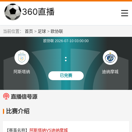
当前位置：
首页
>
足球
>
欧协联
欧协联
2026-07-10 03:00:00
:
阿斯塔纳
迪纳摩城
已完赛
比赛介绍
【赛事名称】
阿斯塔纳VS迪纳摩城