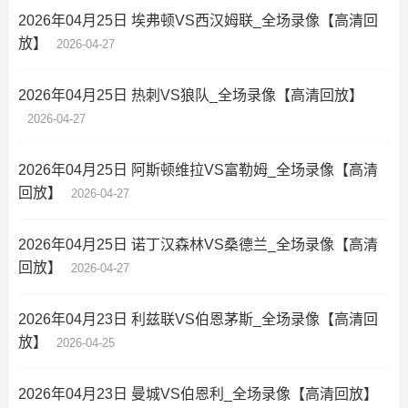
2026年04月25日 埃弗顿VS西汉姆联_全场录像【高清回
放】
2026-04-27
2026年04月25日 热刺VS狼队_全场录像【高清回放】
2026-04-27
2026年04月25日 阿斯顿维拉VS富勒姆_全场录像【高清
回放】
2026-04-27
2026年04月25日 诺丁汉森林VS桑德兰_全场录像【高清
回放】
2026-04-27
2026年04月23日 利兹联VS伯恩茅斯_全场录像【高清回
放】
2026-04-25
2026年04月23日 曼城VS伯恩利_全场录像【高清回放】