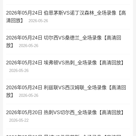
2026年05月24日 伯恩茅斯VS诺丁汉森林_全场录像【高
清回放】
2026-05-26
2026年05月24日 切尔西VS桑德兰_全场录像【高清回
放】
2026-05-26
2026年05月24日 埃弗顿VS热刺_全场录像【高清回放】
2026-05-26
2026年05月24日 利兹联VS西汉姆联_全场录像【高清回
放】
2026-05-26
2026年05月20日 热刺VS切尔西_全场录像【高清回放】
2026-05-22