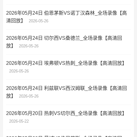
2026年05月24日 伯恩茅斯VS诺丁汉森林_全场录像【高
清回放】
2026-05-26
2026年05月24日 切尔西VS桑德兰_全场录像【高清回
放】
2026-05-26
2026年05月24日 埃弗顿VS热刺_全场录像【高清回放】
2026-05-26
2026年05月24日 利兹联VS西汉姆联_全场录像【高清回
放】
2026-05-26
2026年05月20日 热刺VS切尔西_全场录像【高清回放】
2026-05-22