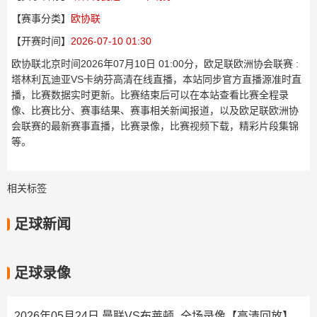
【赛事分类】
欧协联
【开赛时间】
2026-07-10 01:30
欧协联北京时间2026年07月10日 01:00分，欧足联欧洲协会联赛 :
塔林利瓦迪亚VS卡纳芬高清在线直播，本站同步官方直播源准时直
播，比赛数据实时更新。比赛结束后可以在本站查看比赛全程录
像、比赛比分、赛事结果、赛事相关新闻报道，以及欧足联欧洲协
会联赛的最新赛事直播，比赛录像，比赛视频下载，精彩片段集锦
等。
相关标签
足球新闻
足球录像
2026年05月24日 曼联VS布莱顿_全场录像【高清回放】