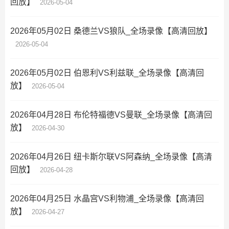
回放】
2026-05-04
2026年05月02日 桑德兰VS狼队_全场录像【高清回放】
2026-05-04
2026年05月02日 伯恩利VS利兹联_全场录像【高清回
放】
2026-05-04
2026年04月28日 布伦特福德VS曼联_全场录像【高清回
放】
2026-04-30
2026年04月26日 纽卡斯尔联VS阿森纳_全场录像【高清
回放】
2026-04-28
2026年04月25日 水晶宫VS利物浦_全场录像【高清回
放】
2026-04-27