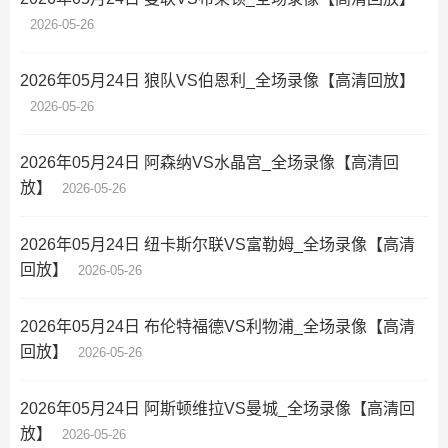
2026-05-26
2026年05月24日 狼队VS伯恩利_全场录像【高清回放】
2026-05-26
2026年05月24日 阿森纳VS水晶宫_全场录像【高清回
放】
2026-05-26
2026年05月24日 纽卡斯尔联VS富勒姆_全场录像【高清
回放】
2026-05-26
2026年05月24日 布伦特福德VS利物浦_全场录像【高清
回放】
2026-05-26
2026年05月24日 阿斯顿维拉VS曼城_全场录像【高清回
放】
2026-05-26