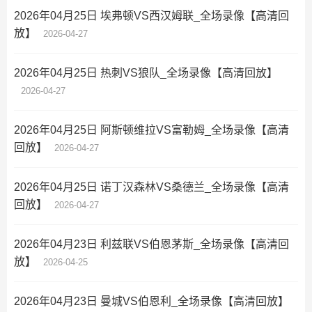
2026年04月25日 埃弗顿VS西汉姆联_全场录像【高清回
放】
2026-04-27
2026年04月25日 热刺VS狼队_全场录像【高清回放】
2026-04-27
2026年04月25日 阿斯顿维拉VS富勒姆_全场录像【高清
回放】
2026-04-27
2026年04月25日 诺丁汉森林VS桑德兰_全场录像【高清
回放】
2026-04-27
2026年04月23日 利兹联VS伯恩茅斯_全场录像【高清回
放】
2026-04-25
2026年04月23日 曼城VS伯恩利_全场录像【高清回放】