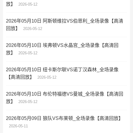
放】
2026-05-12
2026年05月10日 阿斯顿维拉VS伯恩利_全场录像【高清
回放】
2026-05-12
2026年05月10日 埃弗顿VS水晶宫_全场录像【高清回
放】
2026-05-12
2026年05月10日 纽卡斯尔联VS诺丁汉森林_全场录像
【高清回放】
2026-05-12
2026年05月10日 布伦特福德VS曼城_全场录像【高清回
放】
2026-05-12
2026年05月09日 狼队VS布莱顿_全场录像【高清回放】
2026-05-11