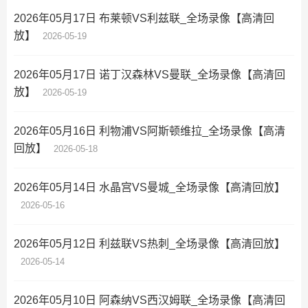
2026年05月17日 布莱顿VS利兹联_全场录像【高清回
放】
2026-05-19
2026年05月17日 诺丁汉森林VS曼联_全场录像【高清回
放】
2026-05-19
2026年05月16日 利物浦VS阿斯顿维拉_全场录像【高清
回放】
2026-05-18
2026年05月14日 水晶宫VS曼城_全场录像【高清回放】
2026-05-16
2026年05月12日 利兹联VS热刺_全场录像【高清回放】
2026-05-14
2026年05月10日 阿森纳VS西汉姆联_全场录像【高清回