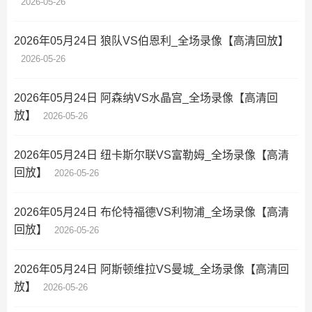
2026-05-26
2026年05月24日 狼队VS伯恩利_全场录像【高清回放】
2026-05-26
2026年05月24日 阿森纳VS水晶宫_全场录像【高清回
放】
2026-05-26
2026年05月24日 纽卡斯尔联VS富勒姆_全场录像【高清
回放】
2026-05-26
2026年05月24日 布伦特福德VS利物浦_全场录像【高清
回放】
2026-05-26
2026年05月24日 阿斯顿维拉VS曼城_全场录像【高清回
放】
2026-05-26