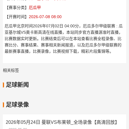
【赛事分类】
厄瓜甲
【开赛时间】
2026-07-08 08:00
厄瓜甲北京时间2026年07月02日 04:00分，厄瓜多尔甲级联赛 : 瓜
亚基尔城VS奥卡斯高清在线直播，本站同步官方直播源准时直播，
比赛数据实时更新。比赛结束后可以在本站查看比赛全程录像、比
赛比分、赛事结果、赛事相关新闻报道，以及厄瓜多尔甲级联赛的
最新赛事直播，比赛录像，比赛视频下载，精彩片段集锦等。
相关标签
足球新闻
足球录像
2026年05月24日 曼联VS布莱顿_全场录像【高清回放】