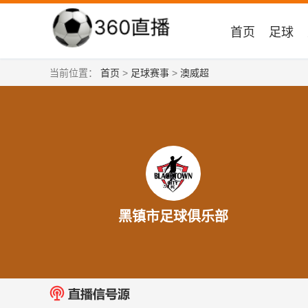
首页
足球
当前位置：
首页
>
足球赛事
>
澳威超
黑镇市足球俱乐部