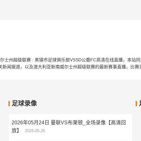
亚新南威尔士州超级联赛 : 黑镇市足球俱乐部VSSD公鹿FC高清在线直播
关新闻报道，以及澳大利亚新南威尔士州超级联赛的最新赛事直播，比赛
足球录像
2026年05月24日 曼联VS布莱顿_全场录像【高清回
放】
2026-05-26