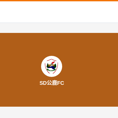
SD公鹿FC