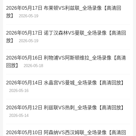
2026年05月17日 布莱顿VS利兹联_全场录像【高清回
放】
2026-05-19
2026年05月17日 诺丁汉森林VS曼联_全场录像【高清回
放】
2026-05-19
2026年05月16日 利物浦VS阿斯顿维拉_全场录像【高清
回放】
2026-05-18
2026年05月14日 水晶宫VS曼城_全场录像【高清回放】
2026-05-16
2026年05月12日 利兹联VS热刺_全场录像【高清回放】
2026-05-14
2026年05月10日 阿森纳VS西汉姆联_全场录像【高清回