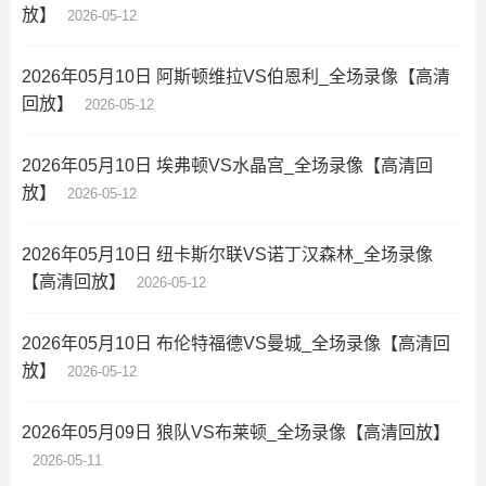
放】
2026-05-12
2026年05月10日 阿斯顿维拉VS伯恩利_全场录像【高清
回放】
2026-05-12
2026年05月10日 埃弗顿VS水晶宫_全场录像【高清回
放】
2026-05-12
2026年05月10日 纽卡斯尔联VS诺丁汉森林_全场录像
【高清回放】
2026-05-12
2026年05月10日 布伦特福德VS曼城_全场录像【高清回
放】
2026-05-12
2026年05月09日 狼队VS布莱顿_全场录像【高清回放】
2026-05-11